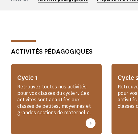
ACTIVITÉS PÉDAGOGIQUES
Cycle 1
Cycle 
Retrouvez toutes nos activités
Retrouve
pour vos classes du cycle 1. Ces
pour vos
activités sont adaptées aux
activité
classes de petites, moyennes et
classes d
grandes sections de maternelle.