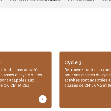
2
Cycle 3
z toutes nos activités
Retrouvez toutes nos acti
 classes du cycle 2. Ces
pour vos classes du cycle
s sont adaptées aux
activités sont adaptées a
e CP, CE1 et CE2.
classes de CM1, CM2 et 6