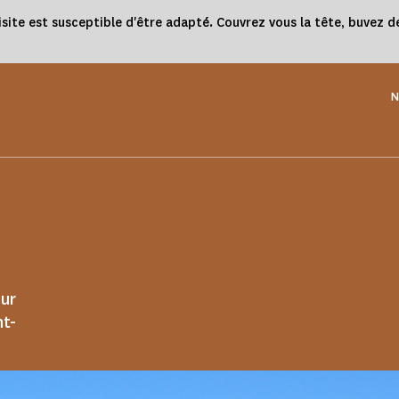
e est susceptible d'être adapté. Couvrez vous la tête, buvez de 
N
our
nt-