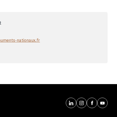
t
uments-nationaux.fr