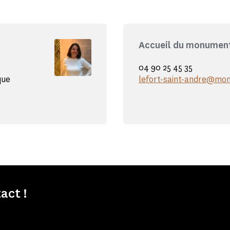
Accueil du monumen
04 90 25 45 35
que
lefort-saint-andre@mon
act !