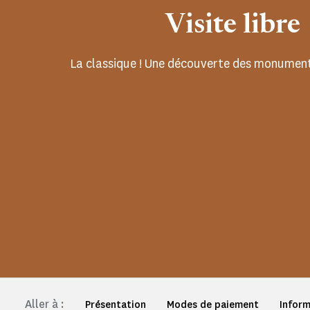
Visite libre
La classique ! Une découverte des monument
Aller à :
Présentation
Modes de paiement
Inform