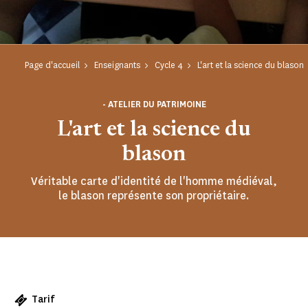
Page d'accueil
Enseignants
Cycle 4
L'art et la science du blason
- ATELIER DU PATRIMOINE
L'art et la science du
blason
Véritable carte d'identité de l'homme médiéval,
le blason représente son propriétaire.
Tarif