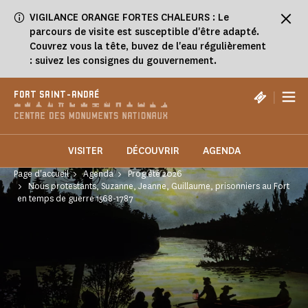
Panneau de gestion des cookies
VIGILANCE ORANGE FORTES CHALEURS : Le
parcours de visite est susceptible d'être adapté.
Couvrez vous la tête, buvez de l'eau régulièrement
: suivez les consignes du gouvernement.
|
FORT SAINT-ANDRÉ
VISITER
DÉCOUVRIR
AGENDA
Page d'accueil
Agenda
Prog été 2026
Nous protestants, Suzanne, Jeanne, Guillaume, prisonniers au Fort
en temps de guerre 1568-1787