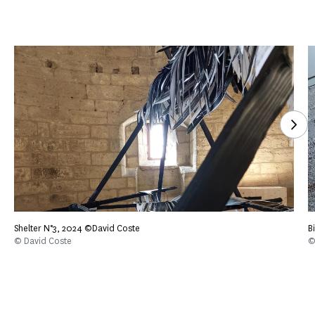
Voi
Shelter N°3, 2024 ©David Coste
B
©️ David Coste
©