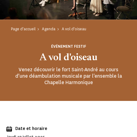
Page d'accueil
Agenda
A vol d'oiseau
ÉVÉNEMENT FESTIF
A vol d'oiseau
Venez découvrir le fort Saint-André au cours
d'une déambulation musicale par l'ensemble la
Chapelle Harmonique
Date et horaire